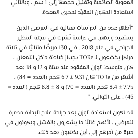
المعوية الصائمية وتقليل حجمها إلى 1 سم ، وبالتالي
استعادة المكون المقيِّد لمجرى المعدة.
“أظهر عدد من الدراسات فعالية في المرضى الذين
يستعيد وزنهم. في دراسة نُشرت في مجلة التنظير
الجراحي في عام 2018 ، في 130 مريضًا متتاليًا في ثلاثة
مراكز يخضعون لـ TORe بجهاز خياطة داخل اللمعان ،
كان متوسط ​​الوزن المفقود عند ستة و 12 و 18 بعد
أشهر من TORe كان 9.31 ± 6.7 كجم (العدد = 84) ،
7.75 ± 8.4 كجم (العدد = 70) و 8 ± 8.8 كجم (العدد =
46) ، على التوالي. ”
قد تكون استعادة الوزن بعد جراحة علاج البدانة مدمرة
للمرضى ، لأنهم غالبًا ما يشعرون بالفشل ويكونون في
حيرة من أمرهم إلى أين يذهبون بعد ذلك.