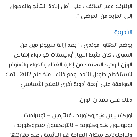
الإنترنت وعبر الهاتف ، على أمل زيادة النتائج والوصول
إلى المزيد من المرضى “.
الأدوية
يوضح الدكتور موندي ، “بعد إزالة سيبوترامين من
السوق ، كان مثبط الليباز أورليستات هو دواء إنقاص
الوزن الوحيد المعتمد من إدارة الغذاء والدواء والمتوفر
للاستخدام طويل الأمد. ومع ذلك ، منذ عام 2012 ، تمت
الموافقة على أربعة أدوية أخرى للعلاج الأساسي.
دلالة على فقدان الوزن:
لوركاسيرين هيدروكلوريد ، فينترمين – توبيراميت ،
بوبروبيون هيدروكلوريد – نالتريكسون هيدروكلوريد ،
وليراجلوتايد. سكان الجراحة غير البائسة ، عند مقارنتها