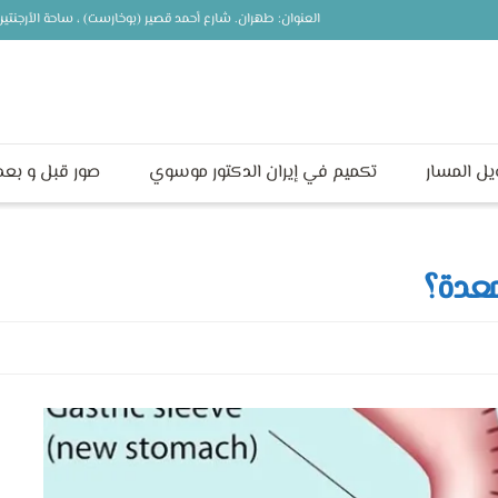
العنوان: طهران. شارع أحمد قصير (بوخارست) ، ساحة الأرجنت
يل المسار
تكميم في إيران الدكتور موسوي
صور قبل و بعد
معدة؟