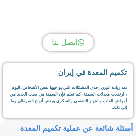
لديك سؤال؟ نحن لدينا الجواب!
اتصل بنا
تكميم المعدة في إيران
تعد زيادة الوزن إحدى المشكلات التي يواجهها بعض الأشخاص. اليوم
، ارتفعت معدلات السمنة. كما نعلم فإن السمنة هي سبب العديد من
أمراض القلب والجهاز التنفسي والسكري وبعض أنواع السرطان وما
إلى ذلك.
بالإضافة إلى ذلك ، فإن زيادة الوزن والسمنة تقلل من جودة حياة
أسئلة شائعة عن عملية تكميم المعدة
الناس. الأشخاص الذين يعانون من زيادة الوزن أو السمنة يصبحون
مستقرين بسبب وزنهم ، ويصعب عليهم القيام بأشياء كثيرة.