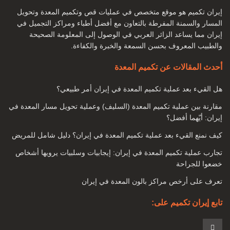
أنواع جراحة تكميم المعدة لإنقاص الوزن ما هي الشروط التي يجب
إيران تكميم هو موقع متخصص في عمليات قص وتكميم المعدة وتحويل
أن نواجهها لإجراء جراحة تكميم المعدة؟
المسار والسمنة المفرطة بالتعاون مع أفضل أطباء ومراكز التجميل في
هل يصل الشخص إلى الوزن المطلوب بعد الجراحة؟
إيران مما يساعد الزائر العربي في الوصول إلى المعلومة الصحيحة
والطبيب المعروف بحسن السمعة والخبرة والكفاءة.
بدانة
أحدث المقالات عن تكميم المعدة
السمنة تعني التراكم الزائد للأنسجة الدهنية في أجزاء معينة من
هل القيء بعد عملية تكميم المعدة في إيران أمر طبيعي؟
الجسم. وهي عبارة عن مجموعة من الأنسجة الدهنية في مناطق
مختلفة مثل المعدة والجانبين والوركين والصدر والذراعين ، إلخ.
مقارنة بين عملية تكميم المعدة (السليف) وعملية تحويل مسار المعدة في
إيران: أيّهما أفضل؟
اليوم ، أصبحت السمنة مرضًا ، بالإضافة إلى المشاكل الجسدية ،
كيف نمنع القيء بعد عملية تكميم المعدة في إيران؟ دليل شامل للمريض
يتسبب أحيانًا أيضًا في مشاكل عقلية وعاطفية لدى بعض الأشخاص.
تجارب عملية تكميم المعدة في إيران: إيجابيات وسلبيات يرويها أشخاص
خضعوا للجراحة
تعرف على أرخص مراكز بالون المعدة في إيران
تابع إيران تكميم على: