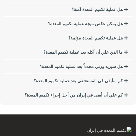
هل عملية تكميم المعدة آمنة؟
السمنة لها العديد من العوامل والأسباب ، من الاستهلاك المفرط
للوجبات السريعة والأطعمة الغنية بالتوابل إلى الجينات. يبحث العديد
هل يمكن عكس نتيجة عملية تكميم المعدة؟
من الأشخاص الذين يعانون من زيادة الوزن أو السمنة عن طرق
لفقدان الوزن.
هل عملية تكميم المعدة مؤلمة؟
في هذا المقال نريد أن نتحدث عن إحدى أهم طرق إنقاص الوزن
ما الذي علي أن آكله بعد عملية تكميم المعدة؟
وهي جراحة المجازة المعدية لفقدان الوزن. في هذه المقالة سوف
نقدم لكم أنواع جراحات البطن لفقدان الوزن ومقارنتها ببعضها
هل سيزيد وزني مجدداً بعد عملية تكميم المعدة؟
البعض. إذا كنت تعبت من زيادة الوزن والسمنة ، نقترح عليك قراءة
هذا المقال.
كم سأبقى في المستشفى بعد عملية تكميم المعدة؟
من بين هؤلاء ، سننظر في النقاط التالية:
كم علي أن أبقى في إيران من أجل إجراء تكميم المعدة؟
مؤشر كتلة الجسم (BMI) ما هي آثار زيادة الوزن أو السمنة على
الصحة؟
ما هي أسباب زيادة الوزن والسمنة؟
كيف تؤثر عادات الأكل على السمنة؟
ما هي الجراحة الأفضل بالنسبة لي؟
ما هو تنظير البطن؟