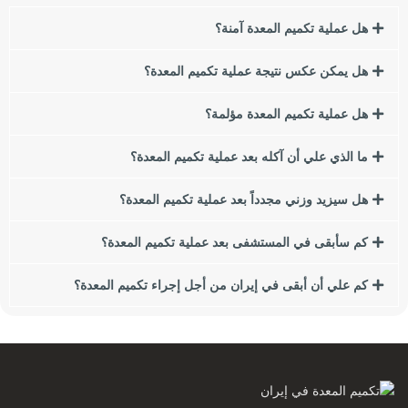
هل عملية تكميم المعدة آمنة؟
السمنة لها العديد من العوامل والأسباب ، من الاستهلاك المفرط
للوجبات السريعة والأطعمة الغنية بالتوابل إلى الجينات. يبحث العديد
هل يمكن عكس نتيجة عملية تكميم المعدة؟
من الأشخاص الذين يعانون من زيادة الوزن أو السمنة عن طرق
لفقدان الوزن.
هل عملية تكميم المعدة مؤلمة؟
في هذا المقال نريد أن نتحدث عن إحدى أهم طرق إنقاص الوزن
ما الذي علي أن آكله بعد عملية تكميم المعدة؟
وهي جراحة المجازة المعدية لفقدان الوزن. في هذه المقالة سوف
نقدم لكم أنواع جراحات البطن لفقدان الوزن ومقارنتها ببعضها
هل سيزيد وزني مجدداً بعد عملية تكميم المعدة؟
البعض. إذا كنت تعبت من زيادة الوزن والسمنة ، نقترح عليك قراءة
هذا المقال.
كم سأبقى في المستشفى بعد عملية تكميم المعدة؟
من بين هؤلاء ، سننظر في النقاط التالية:
كم علي أن أبقى في إيران من أجل إجراء تكميم المعدة؟
مؤشر كتلة الجسم (BMI) ما هي آثار زيادة الوزن أو السمنة على
الصحة؟
ما هي أسباب زيادة الوزن والسمنة؟
كيف تؤثر عادات الأكل على السمنة؟
ما هي الجراحة الأفضل بالنسبة لي؟
ما هو تنظير البطن؟