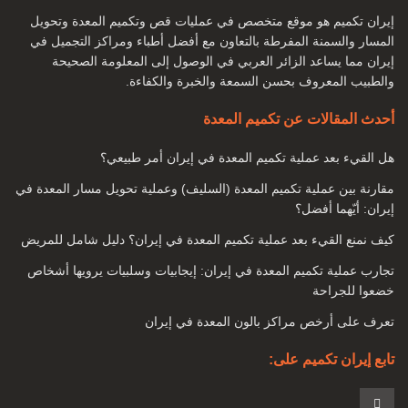
أنواع جراحة تكميم المعدة لإنقاص الوزن ما هي الشروط التي يجب
إيران تكميم هو موقع متخصص في عمليات قص وتكميم المعدة وتحويل
أن نواجهها لإجراء جراحة تكميم المعدة؟
المسار والسمنة المفرطة بالتعاون مع أفضل أطباء ومراكز التجميل في
هل يصل الشخص إلى الوزن المطلوب بعد الجراحة؟
إيران مما يساعد الزائر العربي في الوصول إلى المعلومة الصحيحة
والطبيب المعروف بحسن السمعة والخبرة والكفاءة.
بدانة
أحدث المقالات عن تكميم المعدة
السمنة تعني التراكم الزائد للأنسجة الدهنية في أجزاء معينة من
هل القيء بعد عملية تكميم المعدة في إيران أمر طبيعي؟
الجسم. وهي عبارة عن مجموعة من الأنسجة الدهنية في مناطق
مختلفة مثل المعدة والجانبين والوركين والصدر والذراعين ، إلخ.
مقارنة بين عملية تكميم المعدة (السليف) وعملية تحويل مسار المعدة في
إيران: أيّهما أفضل؟
اليوم ، أصبحت السمنة مرضًا ، بالإضافة إلى المشاكل الجسدية ،
كيف نمنع القيء بعد عملية تكميم المعدة في إيران؟ دليل شامل للمريض
يتسبب أحيانًا أيضًا في مشاكل عقلية وعاطفية لدى بعض الأشخاص.
تجارب عملية تكميم المعدة في إيران: إيجابيات وسلبيات يرويها أشخاص
خضعوا للجراحة
تعرف على أرخص مراكز بالون المعدة في إيران
تابع إيران تكميم على: