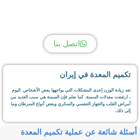
لديك سؤال؟ نحن لدينا الجواب!
اتصل بنا
تكميم المعدة في إيران
تعد زيادة الوزن إحدى المشكلات التي يواجهها بعض الأشخاص. اليوم
، ارتفعت معدلات السمنة. كما نعلم فإن السمنة هي سبب العديد من
أمراض القلب والجهاز التنفسي والسكري وبعض أنواع السرطان وما
إلى ذلك.
بالإضافة إلى ذلك ، فإن زيادة الوزن والسمنة تقلل من جودة حياة
أسئلة شائعة عن عملية تكميم المعدة
الناس. الأشخاص الذين يعانون من زيادة الوزن أو السمنة يصبحون
مستقرين بسبب وزنهم ، ويصعب عليهم القيام بأشياء كثيرة.