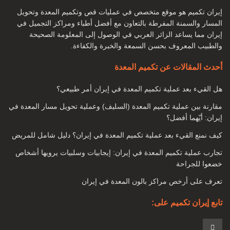
أنواع جراحة تكميم المعدة لإنقاص الوزن ما هي الشروط التي يجب
إيران تكميم هو موقع متخصص في عمليات قص وتكميم المعدة وتحويل
أن نواجهها لإجراء جراحة تكميم المعدة؟
المسار والسمنة المفرطة بالتعاون مع أفضل أطباء ومراكز التجميل في
هل يصل الشخص إلى الوزن المطلوب بعد الجراحة؟
إيران مما يساعد الزائر العربي في الوصول إلى المعلومة الصحيحة
والطبيب المعروف بحسن السمعة والخبرة والكفاءة.
بدانة
أحدث المقالات عن تكميم المعدة
السمنة تعني التراكم الزائد للأنسجة الدهنية في أجزاء معينة من
هل القيء بعد عملية تكميم المعدة في إيران أمر طبيعي؟
الجسم. وهي عبارة عن مجموعة من الأنسجة الدهنية في مناطق
مختلفة مثل المعدة والجانبين والوركين والصدر والذراعين ، إلخ.
مقارنة بين عملية تكميم المعدة (السليف) وعملية تحويل مسار المعدة في
إيران: أيّهما أفضل؟
اليوم ، أصبحت السمنة مرضًا ، بالإضافة إلى المشاكل الجسدية ،
كيف نمنع القيء بعد عملية تكميم المعدة في إيران؟ دليل شامل للمريض
يتسبب أحيانًا أيضًا في مشاكل عقلية وعاطفية لدى بعض الأشخاص.
تجارب عملية تكميم المعدة في إيران: إيجابيات وسلبيات يرويها أشخاص
خضعوا للجراحة
تعرف على أرخص مراكز بالون المعدة في إيران
تابع إيران تكميم على: