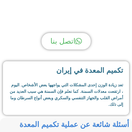
لديك سؤال؟ نحن لدينا الجواب!
اتصل بنا
تكميم المعدة في إيران
تعد زيادة الوزن إحدى المشكلات التي يواجهها بعض الأشخاص. اليوم
، ارتفعت معدلات السمنة. كما نعلم فإن السمنة هي سبب العديد من
أمراض القلب والجهاز التنفسي والسكري وبعض أنواع السرطان وما
إلى ذلك.
بالإضافة إلى ذلك ، فإن زيادة الوزن والسمنة تقلل من جودة حياة
أسئلة شائعة عن عملية تكميم المعدة
الناس. الأشخاص الذين يعانون من زيادة الوزن أو السمنة يصبحون
مستقرين بسبب وزنهم ، ويصعب عليهم القيام بأشياء كثيرة.