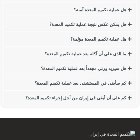
هل عملية تكميم المعدة آمنة؟
السمنة لها العديد من العوامل والأسباب ، من الاستهلاك المفرط
للوجبات السريعة والأطعمة الغنية بالتوابل إلى الجينات. يبحث العديد
هل يمكن عكس نتيجة عملية تكميم المعدة؟
من الأشخاص الذين يعانون من زيادة الوزن أو السمنة عن طرق
لفقدان الوزن.
هل عملية تكميم المعدة مؤلمة؟
في هذا المقال نريد أن نتحدث عن إحدى أهم طرق إنقاص الوزن
ما الذي علي أن آكله بعد عملية تكميم المعدة؟
وهي جراحة المجازة المعدية لفقدان الوزن. في هذه المقالة سوف
نقدم لكم أنواع جراحات البطن لفقدان الوزن ومقارنتها ببعضها
هل سيزيد وزني مجدداً بعد عملية تكميم المعدة؟
البعض. إذا كنت تعبت من زيادة الوزن والسمنة ، نقترح عليك قراءة
هذا المقال.
كم سأبقى في المستشفى بعد عملية تكميم المعدة؟
من بين هؤلاء ، سننظر في النقاط التالية:
كم علي أن أبقى في إيران من أجل إجراء تكميم المعدة؟
مؤشر كتلة الجسم (BMI) ما هي آثار زيادة الوزن أو السمنة على
الصحة؟
ما هي أسباب زيادة الوزن والسمنة؟
كيف تؤثر عادات الأكل على السمنة؟
ما هي الجراحة الأفضل بالنسبة لي؟
ما هو تنظير البطن؟