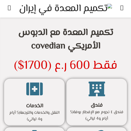
تكميم المعدة مع الدبوس
الأمريكي covedian
فقط 600 ر.ع (1700$)
فندق
الخدمات
فندق ٤ نجوم مع الإفطار بوفة(5
النقل والخدمات والترجمة(5 أيام
أيام و4 ليالي)
و4 ليالي)