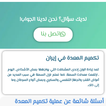
لديك سؤال؟ نحن لدينا الجواب!
اتصل بنا
تكميم المعدة في إيران
تعد زيادة الوزن إحدى المشكلات التي يواجهها بعض الأشخاص. اليوم
، ارتفعت معدلات السمنة. كما نعلم فإن السمنة هي سبب العديد من
أمراض القلب والجهاز التنفسي والسكري وبعض أنواع السرطان وما
إلى ذلك.
بالإضافة إلى ذلك ، فإن زيادة الوزن والسمنة تقلل من جودة حياة
أسئلة شائعة عن عملية تكميم المعدة
الناس. الأشخاص الذين يعانون من زيادة الوزن أو السمنة يصبحون