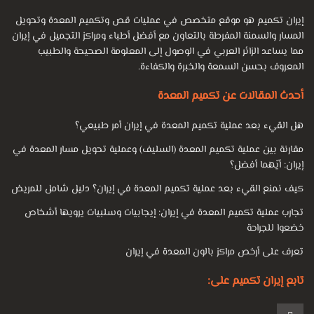
أنواع جراحة تكميم المعدة لإنقاص الوزن ما هي الشروط التي يجب أن
نواجهها لإجراء جراحة تكميم المعدة؟
إيران تكميم هو موقع متخصص في عمليات قص وتكميم المعدة وتحويل
هل يصل الشخص إلى الوزن المطلوب بعد الجراحة؟
المسار والسمنة المفرطة بالتعاون مع أفضل أطباء ومراكز التجميل في إيران
مما يساعد الزائر العربي في الوصول إلى المعلومة الصحيحة والطبيب
بدانة
المعروف بحسن السمعة والخبرة والكفاءة.
أحدث المقالات عن تكميم المعدة
السمنة تعني التراكم الزائد للأنسجة الدهنية في أجزاء معينة من
الجسم. وهي عبارة عن مجموعة من الأنسجة الدهنية في مناطق
هل القيء بعد عملية تكميم المعدة في إيران أمر طبيعي؟
مختلفة مثل المعدة والجانبين والوركين والصدر والذراعين ، إلخ.
مقارنة بين عملية تكميم المعدة (السليف) وعملية تحويل مسار المعدة في
اليوم ، أصبحت السمنة مرضًا ، بالإضافة إلى المشاكل الجسدية ،
إيران: أيّهما أفضل؟
يتسبب أحيانًا أيضًا في مشاكل عقلية وعاطفية لدى بعض الأشخاص.
كيف نمنع القيء بعد عملية تكميم المعدة في إيران؟ دليل شامل للمريض
تجارب عملية تكميم المعدة في إيران: إيجابيات وسلبيات يرويها أشخاص
خضعوا للجراحة
تعرف على أرخص مراكز بالون المعدة في إيران
تابع إيران تكميم على: