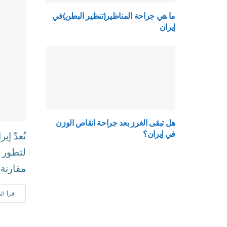
ما هي جراحة المناظير(تنظير البطن)في
إيران
هل تبقى الغرز بعد جراحة انقاص الوزن
في إيران؟
تُعدّ إ
لتطور ا
مقارنة..
اقرأ ال