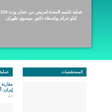
عملية تكميم المعدة لمريض من عمان وزنه 120
كيلو جرام بواسطة دكتور موسوي طهران
المستشفيات
عملية
مقارنة 
إيران: أ
0