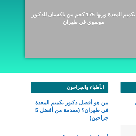
تكميم المعدة وزنها 175 كجم من باكستان للدكتور
موسوي في طهران
الأطباء والجراحون
من هو أفضل دكتور تكميم المعدة
في طهران؟ (مقدمة من أفضل 5
جراحين)