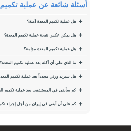
أسئلة شائعة عن عملية تكميم 
في هذا المقال نريد أن نتحدث عن إحدى أهم طرق إنقاص الوزن وهي جراحة ا
الوزن والسمنة ، نقترح عليك قراءة هذا المقال.
هل عملية تكميم المعدة آمنة؟
من بين هؤلاء ، سننظر في النقاط التالية:
هل يمكن عكس نتيجة عملية تكميم المعدة؟
مؤشر كتلة الجسم (BMI) ما هي آثار زيادة الوزن أو السمنة على الصحة؟
ما هي أسباب زيادة الوزن والسمنة؟
هل عملية تكميم المعدة مؤلمة؟
كيف تؤثر عادات الأكل على السمنة؟
ما هي الجراحة الأفضل بالنسبة لي؟
ما الذي علي أن آكله بعد عملية تكميم المعدة؟
ما هو تنظير البطن؟
أنواع جراحة تكميم المعدة لإنقاص الوزن ما هي الشروط التي يجب أن نواج
هل سيزيد وزني مجدداً بعد عملية تكميم المعد
هل يصل الشخص إلى الوزن المطلوب بعد الجراحة؟
كم سأبقى في المستشفى بعد عملية تكميم ال
بدانة
كم علي أن أبقى في إيران من أجل إجراء تكمي
السمنة تعني التراكم الزائد للأنسجة الدهنية في أجزاء معينة من الجسم. 
اليوم ، أصبحت السمنة مرضًا ، بالإضافة إلى المشاكل الجسدية ، يتسبب أ