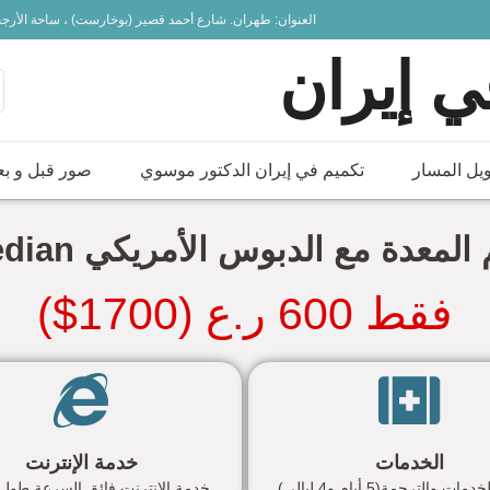
العنوان: طهران. شارع أحمد قصير (بوخارست) ، ساحة الأرج
 إيران
يل المسار
تكميم في إيران الدكتور موسوي
صور قبل و بع
المعدة مع الدبوس الأمريكي covedian
فقط 600 ر.ع (1700$)
الخدمات
خدمة الإنترنت
ت والترجمة(5 أيام و4 ليالي)
خدمة الإنترنت فائق السرعة طول 