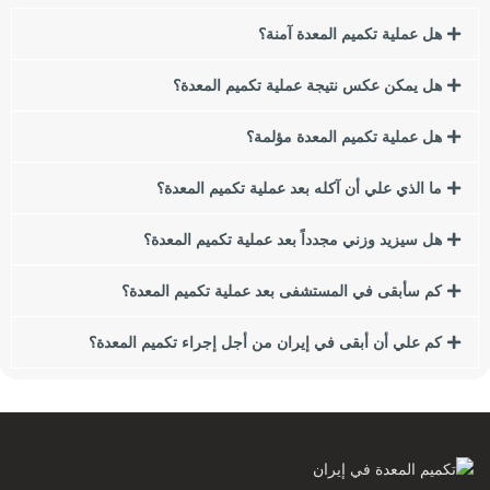
هل عملية تكميم المعدة آمنة؟
السمنة لها العديد من العوامل والأسباب ، من الاستهلاك المفرط
للوجبات السريعة والأطعمة الغنية بالتوابل إلى الجينات. يبحث العديد
هل يمكن عكس نتيجة عملية تكميم المعدة؟
من الأشخاص الذين يعانون من زيادة الوزن أو السمنة عن طرق
لفقدان الوزن.
هل عملية تكميم المعدة مؤلمة؟
في هذا المقال نريد أن نتحدث عن إحدى أهم طرق إنقاص الوزن
ما الذي علي أن آكله بعد عملية تكميم المعدة؟
وهي جراحة المجازة المعدية لفقدان الوزن. في هذه المقالة سوف
نقدم لكم أنواع جراحات البطن لفقدان الوزن ومقارنتها ببعضها
هل سيزيد وزني مجدداً بعد عملية تكميم المعدة؟
البعض. إذا كنت تعبت من زيادة الوزن والسمنة ، نقترح عليك قراءة
هذا المقال.
كم سأبقى في المستشفى بعد عملية تكميم المعدة؟
من بين هؤلاء ، سننظر في النقاط التالية:
كم علي أن أبقى في إيران من أجل إجراء تكميم المعدة؟
مؤشر كتلة الجسم (BMI) ما هي آثار زيادة الوزن أو السمنة على
الصحة؟
ما هي أسباب زيادة الوزن والسمنة؟
كيف تؤثر عادات الأكل على السمنة؟
ما هي الجراحة الأفضل بالنسبة لي؟
ما هو تنظير البطن؟