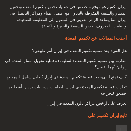
أنواع جراحة تكميم المعدة لإنقاص الوزن ما هي الشروط التي يجب
إيران تكميم هو موقع متخصص في عمليات قص وتكميم المعدة وتحويل
أن نواجهها لإجراء جراحة تكميم المعدة؟
المسار والسمنة المفرطة بالتعاون مع أفضل أطباء ومراكز التجميل في
هل يصل الشخص إلى الوزن المطلوب بعد الجراحة؟
إيران مما يساعد الزائر العربي في الوصول إلى المعلومة الصحيحة
والطبيب المعروف بحسن السمعة والخبرة والكفاءة.
بدانة
أحدث المقالات عن تكميم المعدة
السمنة تعني التراكم الزائد للأنسجة الدهنية في أجزاء معينة من
هل القيء بعد عملية تكميم المعدة في إيران أمر طبيعي؟
الجسم. وهي عبارة عن مجموعة من الأنسجة الدهنية في مناطق
مختلفة مثل المعدة والجانبين والوركين والصدر والذراعين ، إلخ.
مقارنة بين عملية تكميم المعدة (السليف) وعملية تحويل مسار المعدة في
إيران: أيّهما أفضل؟
اليوم ، أصبحت السمنة مرضًا ، بالإضافة إلى المشاكل الجسدية ،
كيف نمنع القيء بعد عملية تكميم المعدة في إيران؟ دليل شامل للمريض
يتسبب أحيانًا أيضًا في مشاكل عقلية وعاطفية لدى بعض الأشخاص.
تجارب عملية تكميم المعدة في إيران: إيجابيات وسلبيات يرويها أشخاص
خضعوا للجراحة
تعرف على أرخص مراكز بالون المعدة في إيران
تابع إيران تكميم على: