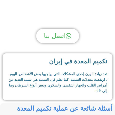
لديك سؤال؟ نحن لدينا الجواب!
اتصل بنا
تكميم المعدة في إيران
تعد زيادة الوزن إحدى المشكلات التي يواجهها بعض الأشخاص. اليوم
، ارتفعت معدلات السمنة. كما نعلم فإن السمنة هي سبب العديد من
أمراض القلب والجهاز التنفسي والسكري وبعض أنواع السرطان وما
إلى ذلك.
بالإضافة إلى ذلك ، فإن زيادة الوزن والسمنة تقلل من جودة حياة
أسئلة شائعة عن عملية تكميم المعدة
الناس. الأشخاص الذين يعانون من زيادة الوزن أو السمنة يصبحون
مستقرين بسبب وزنهم ، ويصعب عليهم القيام بأشياء كثيرة.