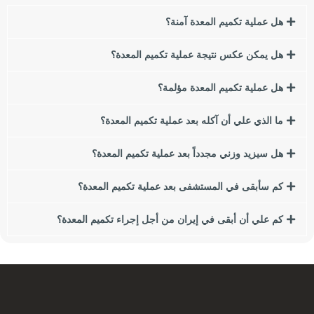
هل عملية تكميم المعدة آمنة؟
السمنة لها العديد من العوامل والأسباب ، من الاستهلاك المفرط
للوجبات السريعة والأطعمة الغنية بالتوابل إلى الجينات. يبحث العديد
هل يمكن عكس نتيجة عملية تكميم المعدة؟
من الأشخاص الذين يعانون من زيادة الوزن أو السمنة عن طرق
لفقدان الوزن.
هل عملية تكميم المعدة مؤلمة؟
في هذا المقال نريد أن نتحدث عن إحدى أهم طرق إنقاص الوزن
ما الذي علي أن آكله بعد عملية تكميم المعدة؟
وهي جراحة المجازة المعدية لفقدان الوزن. في هذه المقالة سوف
نقدم لكم أنواع جراحات البطن لفقدان الوزن ومقارنتها ببعضها
هل سيزيد وزني مجدداً بعد عملية تكميم المعدة؟
البعض. إذا كنت تعبت من زيادة الوزن والسمنة ، نقترح عليك قراءة
هذا المقال.
كم سأبقى في المستشفى بعد عملية تكميم المعدة؟
من بين هؤلاء ، سننظر في النقاط التالية:
كم علي أن أبقى في إيران من أجل إجراء تكميم المعدة؟
مؤشر كتلة الجسم (BMI) ما هي آثار زيادة الوزن أو السمنة على
الصحة؟
ما هي أسباب زيادة الوزن والسمنة؟
كيف تؤثر عادات الأكل على السمنة؟
ما هي الجراحة الأفضل بالنسبة لي؟
ما هو تنظير البطن؟