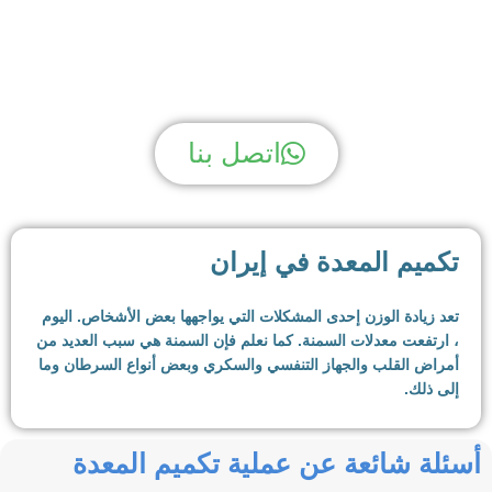
لديك سؤال؟ نحن لدينا الجواب!
اتصل بنا
تكميم المعدة في إيران
تعد زيادة الوزن إحدى المشكلات التي يواجهها بعض الأشخاص. اليوم
، ارتفعت معدلات السمنة. كما نعلم فإن السمنة هي سبب العديد من
أمراض القلب والجهاز التنفسي والسكري وبعض أنواع السرطان وما
إلى ذلك.
بالإضافة إلى ذلك ، فإن زيادة الوزن والسمنة تقلل من جودة حياة
أسئلة شائعة عن عملية تكميم المعدة
الناس. الأشخاص الذين يعانون من زيادة الوزن أو السمنة يصبحون
مستقرين بسبب وزنهم ، ويصعب عليهم القيام بأشياء كثيرة.