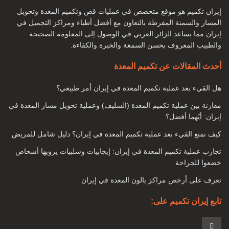
أنواع جراحة تكميم المعدة لإنقاص الوزن ما هي الشروط التي يجب
إيران تكميم هو موقع متخصص في عمليات قص وتكميم المعدة وتحويل
أن نواجهها لإجراء جراحة تكميم المعدة؟
المسار والسمنة المفرطة بالتعاون مع أفضل أطباء ومراكز التجميل في
هل يصل الشخص إلى الوزن المطلوب بعد الجراحة؟
إيران مما يساعد الزائر العربي في الوصول إلى المعلومة الصحيحة
والطبيب المعروف بحسن السمعة والخبرة والكفاءة.
بدانة
أحدث المقالات عن تكميم المعدة
السمنة تعني التراكم الزائد للأنسجة الدهنية في أجزاء معينة من
هل القيء بعد عملية تكميم المعدة في إيران أمر طبيعي؟
الجسم. وهي عبارة عن مجموعة من الأنسجة الدهنية في مناطق
مختلفة مثل المعدة والجانبين والوركين والصدر والذراعين ، إلخ.
مقارنة بين عملية تكميم المعدة (السليف) وعملية تحويل مسار المعدة في
إيران: أيّهما أفضل؟
اليوم ، أصبحت السمنة مرضًا ، بالإضافة إلى المشاكل الجسدية ،
كيف نمنع القيء بعد عملية تكميم المعدة في إيران؟ دليل شامل للمريض
يتسبب أحيانًا أيضًا في مشاكل عقلية وعاطفية لدى بعض الأشخاص.
تجارب عملية تكميم المعدة في إيران: إيجابيات وسلبيات يرويها أشخاص
خضعوا للجراحة
تعرف على أرخص مراكز بالون المعدة في إيران
تابع إيران تكميم على: