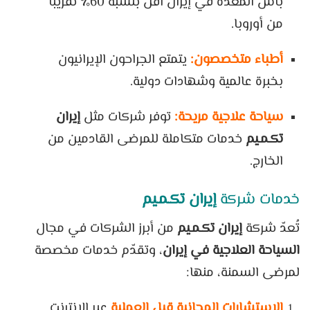
باس المعدة في إيران أقل بنسبة 60٪ تقريباً
من أوروبا.
أطباء متخصصون:
يتمتع الجراحون الإيرانيون
بخبرة عالمية وشهادات دولية.
سياحة علاجية مريحة:
توفر شركات مثل
إيران
تكـمـيم
خدمات متكاملة للمرضى القادمين من
الخارج.
خدمات شركة
إيران تكـمـيم
تُعدّ شركة
إيران تكـمـيم
من أبرز الشركات في مجال
السياحة العلاجية في إيران
، وتقدّم خدمات مخصصة
لمرضى السمنة، منها:
الاستشارات المجانية قبل العملية
عبر الإنترنت