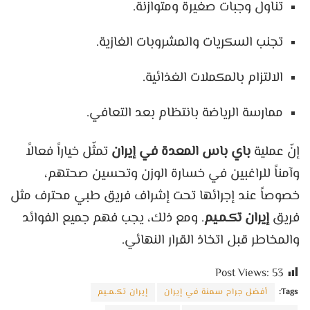
تناول وجبات صغيرة ومتوازنة.
تجنب السكريات والمشروبات الغازية.
الالتزام بالمكملات الغذائية.
ممارسة الرياضة بانتظام بعد التعافي.
إنّ عملية
باي باس المعدة في إيران
تمثّل خياراً فعالاً
وآمناً للراغبين في خسارة الوزن وتحسين صحتهم،
خصوصاً عند إجرائها تحت إشراف فريق طبي محترف مثل
فريق
إيران تكـمـيم
. ومع ذلك، يجب فهم جميع الفوائد
والمخاطر قبل اتخاذ القرار النهائي.
Post Views:
53
Tags:
أفضل جراح سمنة في إيران
إيران تكـمـيم