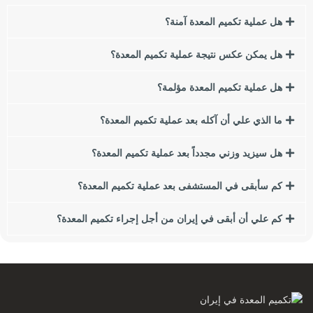
هل عملية تكميم المعدة آمنة؟
السمنة لها العديد من العوامل والأسباب ، من الاستهلاك المفرط
للوجبات السريعة والأطعمة الغنية بالتوابل إلى الجينات. يبحث العديد
هل يمكن عكس نتيجة عملية تكميم المعدة؟
من الأشخاص الذين يعانون من زيادة الوزن أو السمنة عن طرق
لفقدان الوزن.
هل عملية تكميم المعدة مؤلمة؟
في هذا المقال نريد أن نتحدث عن إحدى أهم طرق إنقاص الوزن
ما الذي علي أن آكله بعد عملية تكميم المعدة؟
وهي جراحة المجازة المعدية لفقدان الوزن. في هذه المقالة سوف
نقدم لكم أنواع جراحات البطن لفقدان الوزن ومقارنتها ببعضها
هل سيزيد وزني مجدداً بعد عملية تكميم المعدة؟
البعض. إذا كنت تعبت من زيادة الوزن والسمنة ، نقترح عليك قراءة
هذا المقال.
كم سأبقى في المستشفى بعد عملية تكميم المعدة؟
من بين هؤلاء ، سننظر في النقاط التالية:
كم علي أن أبقى في إيران من أجل إجراء تكميم المعدة؟
مؤشر كتلة الجسم (BMI) ما هي آثار زيادة الوزن أو السمنة على
الصحة؟
ما هي أسباب زيادة الوزن والسمنة؟
كيف تؤثر عادات الأكل على السمنة؟
ما هي الجراحة الأفضل بالنسبة لي؟
ما هو تنظير البطن؟