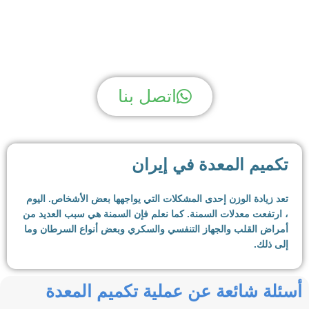
لديك سؤال؟ نحن لدينا الجواب!
اتصل بنا
تكميم المعدة في إيران
تعد زيادة الوزن إحدى المشكلات التي يواجهها بعض الأشخاص. اليوم
، ارتفعت معدلات السمنة. كما نعلم فإن السمنة هي سبب العديد من
أمراض القلب والجهاز التنفسي والسكري وبعض أنواع السرطان وما
إلى ذلك.
بالإضافة إلى ذلك ، فإن زيادة الوزن والسمنة تقلل من جودة حياة
أسئلة شائعة عن عملية تكميم المعدة
الناس. الأشخاص الذين يعانون من زيادة الوزن أو السمنة يصبحون
مستقرين بسبب وزنهم ، ويصعب عليهم القيام بأشياء كثيرة.