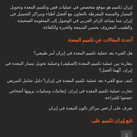
أنواع جراحة تكميم المعدة لإنقاص الوزن ما هي الشروط التي يجب
إيران تكميم هو موقع متخصص في عمليات قص وتكميم المعدة وتحويل
أن نواجهها لإجراء جراحة تكميم المعدة؟
المسار والسمنة المفرطة بالتعاون مع أفضل أطباء ومراكز التجميل في
هل يصل الشخص إلى الوزن المطلوب بعد الجراحة؟
إيران مما يساعد الزائر العربي في الوصول إلى المعلومة الصحيحة
والطبيب المعروف بحسن السمعة والخبرة والكفاءة.
بدانة
أحدث المقالات عن تكميم المعدة
السمنة تعني التراكم الزائد للأنسجة الدهنية في أجزاء معينة من
هل القيء بعد عملية تكميم المعدة في إيران أمر طبيعي؟
الجسم. وهي عبارة عن مجموعة من الأنسجة الدهنية في مناطق
مختلفة مثل المعدة والجانبين والوركين والصدر والذراعين ، إلخ.
مقارنة بين عملية تكميم المعدة (السليف) وعملية تحويل مسار المعدة في
إيران: أيّهما أفضل؟
اليوم ، أصبحت السمنة مرضًا ، بالإضافة إلى المشاكل الجسدية ،
كيف نمنع القيء بعد عملية تكميم المعدة في إيران؟ دليل شامل للمريض
يتسبب أحيانًا أيضًا في مشاكل عقلية وعاطفية لدى بعض الأشخاص.
تجارب عملية تكميم المعدة في إيران: إيجابيات وسلبيات يرويها أشخاص
خضعوا للجراحة
تعرف على أرخص مراكز بالون المعدة في إيران
تابع إيران تكميم على: