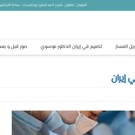
العنوان: طهران. شارع أحمد قصير (بوخارست) ، ساحة الأرجنت
يل المسار
تكميم في إيران الدكتور موسوي
صور قبل و بعد
 إيران