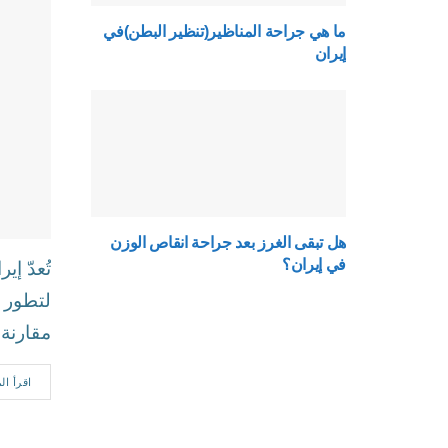
ما هي جراحة المناظير(تنظير البطن)في
إيران
هل تبقى الغرز بعد جراحة انقاص الوزن
في إيران؟
تُعدّ إ
لتطور ا
مقارنة..
اقرأ ال