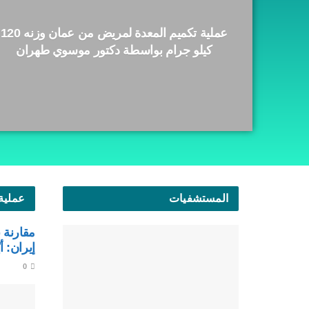
عملية تكميم المعدة لمريض من عمان وزنه 120
كيلو جرام بواسطة دكتور موسوي طهران
المستشفيات
عملية
مقارنة 
إيران: أ
0