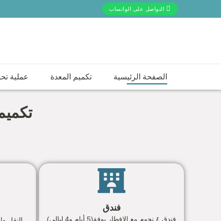
التواصل على الواتساب
الصفحة الرئيسية
تكميم المعدة
عملية تحو
تكميم المعدة في
تكميم 
فندق
فندق ٤ نجوم مع الإفطار بوفة(5 أيام و4 ليالي)
النقل والخدما