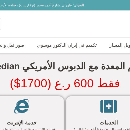
العنوان: طهران. شارع أحمد قصير (بوخارست) ، ساحة الأرج
يل المسار
تكميم في إيران الدكتور موسوي
صور قبل و بع
 إيران
المعدة مع الدبوس الأمريكي covedian
فقط 600 ر.ع (1700$)
الخدمات
خدمة الإنترنت
ت والترجمة(5 أيام و4 ليالي)
خدمة الإنترنت فائق السرعة طول 