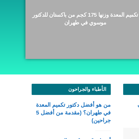
تكميم المعدة وزنها 175 كجم من باكستان للدكتور
موسوي في طهران
الأطباء والجراحون
من هو أفضل دكتور تكميم المعدة
في طهران؟ (مقدمة من أفضل 5
جراحين)