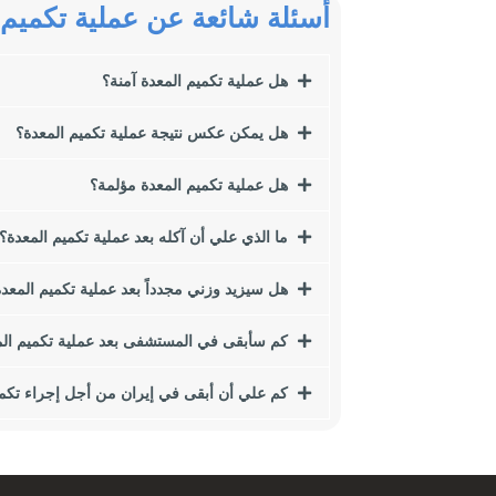
أسئلة شائعة عن عملية تكميم 
في هذا المقال نريد أن نتحدث عن إحدى أهم طرق إنقاص الوزن وهي جراحة ا
الوزن والسمنة ، نقترح عليك قراءة هذا المقال.
هل عملية تكميم المعدة آمنة؟
من بين هؤلاء ، سننظر في النقاط التالية:
هل يمكن عكس نتيجة عملية تكميم المعدة؟
مؤشر كتلة الجسم (BMI) ما هي آثار زيادة الوزن أو السمنة على الصحة؟
ما هي أسباب زيادة الوزن والسمنة؟
هل عملية تكميم المعدة مؤلمة؟
كيف تؤثر عادات الأكل على السمنة؟
ما هي الجراحة الأفضل بالنسبة لي؟
ما الذي علي أن آكله بعد عملية تكميم المعدة؟
ما هو تنظير البطن؟
أنواع جراحة تكميم المعدة لإنقاص الوزن ما هي الشروط التي يجب أن نواج
هل سيزيد وزني مجدداً بعد عملية تكميم المعد
هل يصل الشخص إلى الوزن المطلوب بعد الجراحة؟
كم سأبقى في المستشفى بعد عملية تكميم ال
بدانة
كم علي أن أبقى في إيران من أجل إجراء تكمي
السمنة تعني التراكم الزائد للأنسجة الدهنية في أجزاء معينة من الجسم. 
اليوم ، أصبحت السمنة مرضًا ، بالإضافة إلى المشاكل الجسدية ، يتسبب أ