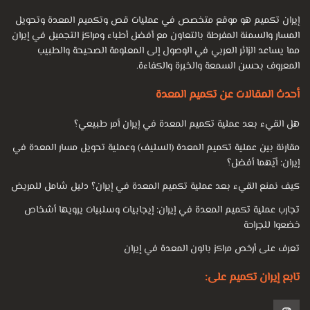
أنواع جراحة تكميم المعدة لإنقاص الوزن ما هي الشروط التي يجب أن
نواجهها لإجراء جراحة تكميم المعدة؟
إيران تكميم هو موقع متخصص في عمليات قص وتكميم المعدة وتحويل
هل يصل الشخص إلى الوزن المطلوب بعد الجراحة؟
المسار والسمنة المفرطة بالتعاون مع أفضل أطباء ومراكز التجميل في إيران
مما يساعد الزائر العربي في الوصول إلى المعلومة الصحيحة والطبيب
بدانة
المعروف بحسن السمعة والخبرة والكفاءة.
أحدث المقالات عن تكميم المعدة
السمنة تعني التراكم الزائد للأنسجة الدهنية في أجزاء معينة من
الجسم. وهي عبارة عن مجموعة من الأنسجة الدهنية في مناطق
هل القيء بعد عملية تكميم المعدة في إيران أمر طبيعي؟
مختلفة مثل المعدة والجانبين والوركين والصدر والذراعين ، إلخ.
مقارنة بين عملية تكميم المعدة (السليف) وعملية تحويل مسار المعدة في
اليوم ، أصبحت السمنة مرضًا ، بالإضافة إلى المشاكل الجسدية ،
إيران: أيّهما أفضل؟
يتسبب أحيانًا أيضًا في مشاكل عقلية وعاطفية لدى بعض الأشخاص.
كيف نمنع القيء بعد عملية تكميم المعدة في إيران؟ دليل شامل للمريض
تجارب عملية تكميم المعدة في إيران: إيجابيات وسلبيات يرويها أشخاص
خضعوا للجراحة
تعرف على أرخص مراكز بالون المعدة في إيران
تابع إيران تكميم على: