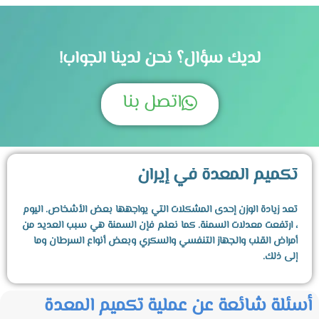
لديك سؤال؟ نحن لدينا الجواب!
اتصل بنا
تكميم المعدة في إيران
تعد زيادة الوزن إحدى المشكلات التي يواجهها بعض الأشخاص. اليوم
، ارتفعت معدلات السمنة. كما نعلم فإن السمنة هي سبب العديد من
أمراض القلب والجهاز التنفسي والسكري وبعض أنواع السرطان وما
إلى ذلك.
بالإضافة إلى ذلك ، فإن زيادة الوزن والسمنة تقلل من جودة حياة
أسئلة شائعة عن عملية تكميم المعدة
الناس. الأشخاص الذين يعانون من زيادة الوزن أو السمنة يصبحون