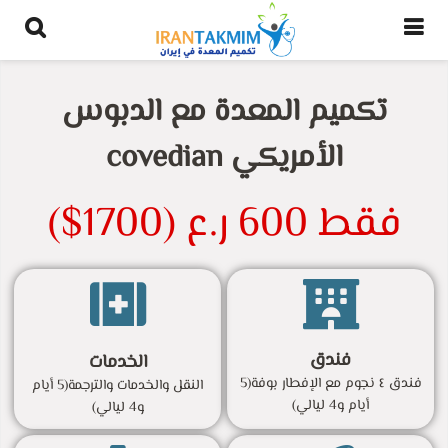
تكميم المعدة مع الدبوس
الأمريكي covedian
فقط 600 ر.ع (1700$)
فندق
الخدمات
فندق ٤ نجوم مع الإفطار بوفة(5
النقل والخدمات والترجمة(5 أيام
أيام و4 ليالي)
و4 ليالي)