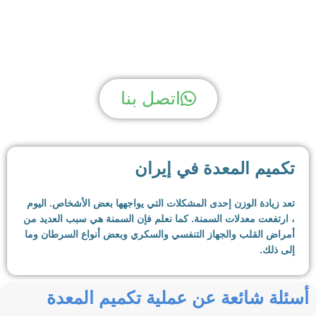
لديك سؤال؟ نحن لدينا الجواب!
اتصل بنا
تكميم المعدة في إيران
تعد زيادة الوزن إحدى المشكلات التي يواجهها بعض الأشخاص. اليوم
، ارتفعت معدلات السمنة. كما نعلم فإن السمنة هي سبب العديد من
أمراض القلب والجهاز التنفسي والسكري وبعض أنواع السرطان وما
إلى ذلك.
بالإضافة إلى ذلك ، فإن زيادة الوزن والسمنة تقلل من جودة حياة
أسئلة شائعة عن عملية تكميم المعدة
الناس. الأشخاص الذين يعانون من زيادة الوزن أو السمنة يصبحون
مستقرين بسبب وزنهم ، ويصعب عليهم القيام بأشياء كثيرة.