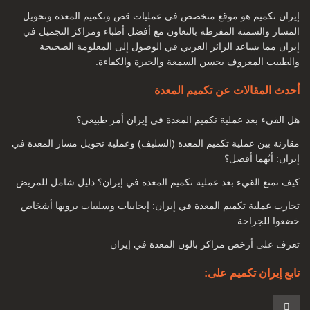
أنواع جراحة تكميم المعدة لإنقاص الوزن ما هي الشروط التي يجب
إيران تكميم هو موقع متخصص في عمليات قص وتكميم المعدة وتحويل
أن نواجهها لإجراء جراحة تكميم المعدة؟
المسار والسمنة المفرطة بالتعاون مع أفضل أطباء ومراكز التجميل في
هل يصل الشخص إلى الوزن المطلوب بعد الجراحة؟
إيران مما يساعد الزائر العربي في الوصول إلى المعلومة الصحيحة
والطبيب المعروف بحسن السمعة والخبرة والكفاءة.
بدانة
أحدث المقالات عن تكميم المعدة
السمنة تعني التراكم الزائد للأنسجة الدهنية في أجزاء معينة من
هل القيء بعد عملية تكميم المعدة في إيران أمر طبيعي؟
الجسم. وهي عبارة عن مجموعة من الأنسجة الدهنية في مناطق
مختلفة مثل المعدة والجانبين والوركين والصدر والذراعين ، إلخ.
مقارنة بين عملية تكميم المعدة (السليف) وعملية تحويل مسار المعدة في
إيران: أيّهما أفضل؟
اليوم ، أصبحت السمنة مرضًا ، بالإضافة إلى المشاكل الجسدية ،
كيف نمنع القيء بعد عملية تكميم المعدة في إيران؟ دليل شامل للمريض
يتسبب أحيانًا أيضًا في مشاكل عقلية وعاطفية لدى بعض الأشخاص.
تجارب عملية تكميم المعدة في إيران: إيجابيات وسلبيات يرويها أشخاص
خضعوا للجراحة
تعرف على أرخص مراكز بالون المعدة في إيران
تابع إيران تكميم على: