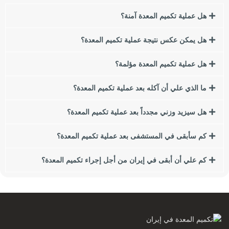
هل عملية تكميم المعدة آمنة؟
السمنة لها العديد من العوامل والأسباب ، من الاستهلاك المفرط
للوجبات السريعة والأطعمة الغنية بالتوابل إلى الجينات. يبحث العديد
هل يمكن عكس نتيجة عملية تكميم المعدة؟
من الأشخاص الذين يعانون من زيادة الوزن أو السمنة عن طرق
لفقدان الوزن.
هل عملية تكميم المعدة مؤلمة؟
في هذا المقال نريد أن نتحدث عن إحدى أهم طرق إنقاص الوزن
ما الذي علي أن آكله بعد عملية تكميم المعدة؟
وهي جراحة المجازة المعدية لفقدان الوزن. في هذه المقالة سوف
نقدم لكم أنواع جراحات البطن لفقدان الوزن ومقارنتها ببعضها
هل سيزيد وزني مجدداً بعد عملية تكميم المعدة؟
البعض. إذا كنت تعبت من زيادة الوزن والسمنة ، نقترح عليك قراءة
هذا المقال.
كم سأبقى في المستشفى بعد عملية تكميم المعدة؟
من بين هؤلاء ، سننظر في النقاط التالية:
كم علي أن أبقى في إيران من أجل إجراء تكميم المعدة؟
مؤشر كتلة الجسم (BMI) ما هي آثار زيادة الوزن أو السمنة على
الصحة؟
ما هي أسباب زيادة الوزن والسمنة؟
كيف تؤثر عادات الأكل على السمنة؟
ما هي الجراحة الأفضل بالنسبة لي؟
ما هو تنظير البطن؟