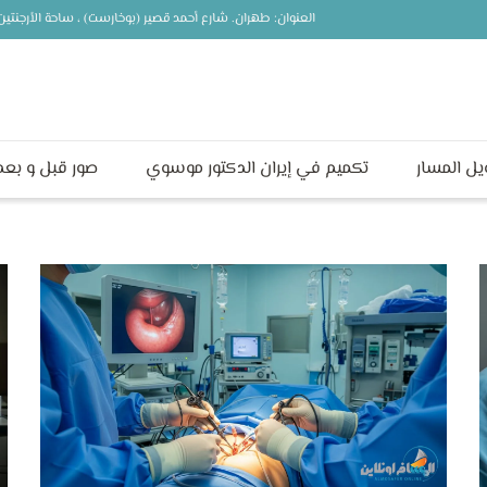
العنوان: طهران. شارع أحمد قصير (بوخارست) ، ساحة الأرجنت
يل المسار
تكميم في إيران الدكتور موسوي
صور قبل و بعد