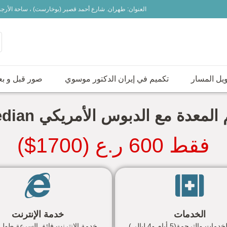
العنوان: طهران. شارع أحمد قصير (بوخارست) ، ساحة الأرج
يل المسار
تكميم في إيران الدكتور موسوي
صور قبل و بع
 إيران
المعدة مع الدبوس الأمريكي covedian
فقط 600 ر.ع (1700$)
الخدمات
خدمة الإنترنت
ت والترجمة(5 أيام و4 ليالي)
خدمة الإنترنت فائق السرعة طول 