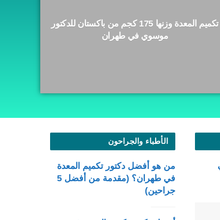
تكميم المعدة وزنها 175 كجم من باكستان للدكتور
موسوي في طهران
الأطباء والجراحون
من هو أفضل دكتور تكميم المعدة
في طهران؟ (مقدمة من أفضل 5
جراحين)