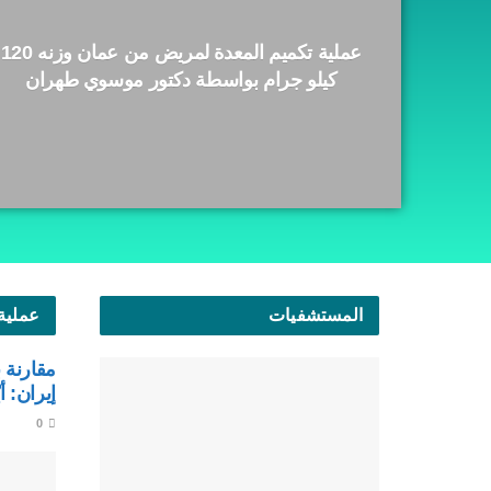
عملية تكميم المعدة لمريض من عمان وزنه 120
كيلو جرام بواسطة دكتور موسوي طهران
المستشفيات
عملية
مقارنة 
إيران: أ
0