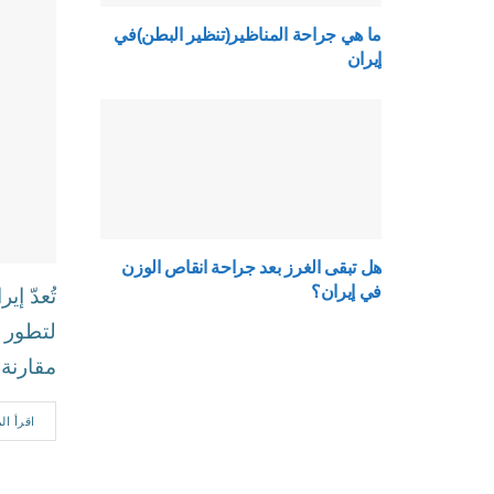
ما هي جراحة المناظير(تنظير البطن)في
إيران
هل تبقى الغرز بعد جراحة انقاص الوزن
في إيران؟
تُعدّ إ
لتطور ا
مقارنة..
اقرأ ال