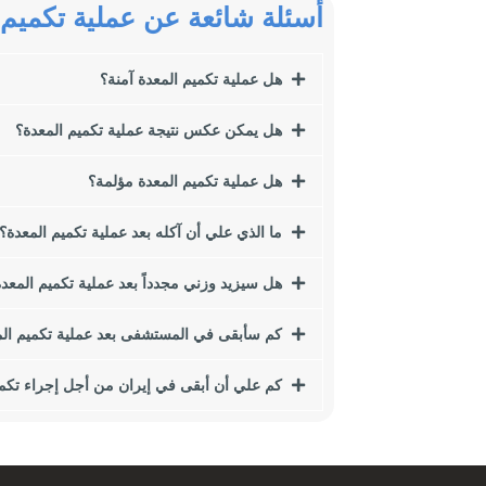
أسئلة شائعة عن عملية تكميم 
في هذا المقال نريد أن نتحدث عن إحدى أهم طرق إنقاص الوزن وهي جراحة ا
الوزن والسمنة ، نقترح عليك قراءة هذا المقال.
هل عملية تكميم المعدة آمنة؟
من بين هؤلاء ، سننظر في النقاط التالية:
هل يمكن عكس نتيجة عملية تكميم المعدة؟
مؤشر كتلة الجسم (BMI) ما هي آثار زيادة الوزن أو السمنة على الصحة؟
ما هي أسباب زيادة الوزن والسمنة؟
هل عملية تكميم المعدة مؤلمة؟
كيف تؤثر عادات الأكل على السمنة؟
ما هي الجراحة الأفضل بالنسبة لي؟
ما الذي علي أن آكله بعد عملية تكميم المعدة؟
ما هو تنظير البطن؟
أنواع جراحة تكميم المعدة لإنقاص الوزن ما هي الشروط التي يجب أن نواج
هل سيزيد وزني مجدداً بعد عملية تكميم المعد
هل يصل الشخص إلى الوزن المطلوب بعد الجراحة؟
كم سأبقى في المستشفى بعد عملية تكميم ال
بدانة
كم علي أن أبقى في إيران من أجل إجراء تكمي
السمنة تعني التراكم الزائد للأنسجة الدهنية في أجزاء معينة من الجسم. 
اليوم ، أصبحت السمنة مرضًا ، بالإضافة إلى المشاكل الجسدية ، يتسبب أ